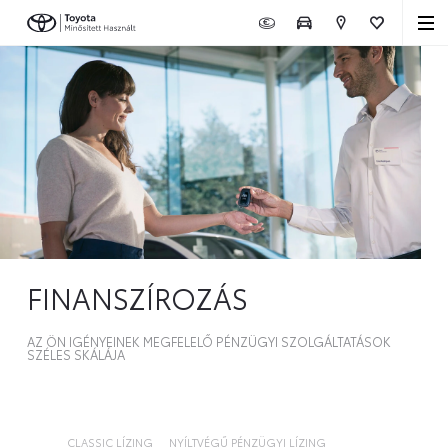
FINANSZÍROZÁS
AZ ÖN IGÉNYEINEK MEGFELELŐ PÉNZÜGYI SZOLGÁLTATÁSOK
SZÉLES SKÁLÁJA
CLASSIC LÍZING
NYÍLTVÉGŰ PÉNZÜGYI LÍZING