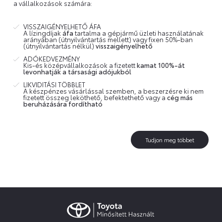
a vállalkozások számára:
VISSZAIGÉNYELHETŐ ÁFA
A lízingdíjak
áfa
tartalma a gépjármű üzleti használatának
arányában (útnyilvántartás mellett) vagy fixen 50%-ban
(útnyilvántartás nélkül)
visszaigényelhető
ADÓKEDVEZMÉNY
Kis-és középvállalkozások a fizetett
kamat 100%-át
levonhatják a társasági adójukból
LIKVIDITÁSI TÖBBLET
A készpénzes vásárlással szemben, a beszerzésre ki nem
fizetett összeg leköthető, befektethető vagy a
cég más
beruházására fordítható
Tudjon meg többet