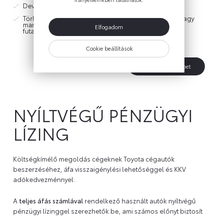
Devizanem: forint
Törlesztési mód: annuitásos azaz végig egyenletes vagy
maradványértékes, ahol a kiemelt törlesztő részlet a
Elfogadom
futamidő végén jelentkezik
Cookie beállítások
Tudjon meg többet
NYÍLTVÉGŰ PÉNZÜGYI
LÍZING
Költségkímélő megoldás cégeknek Toyota cégautók
beszerzéséhez, áfa visszaigénylési lehetőséggel és KKV
adókedvezménnyel.
A
teljes áfás számlával
rendelkező használt autók nyíltvégű
pénzügyi lízinggel szerezhetők be, ami számos előnyt biztosít