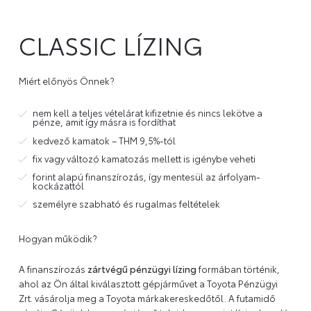
CLASSIC LÍZING
Miért előnyös Önnek?
nem kell a teljes vételárat kifizetnie és nincs lekötve a
pénze, amit így másra is fordíthat
kedvező kamatok – THM 9,5%-tól
fix vagy változó kamatozás mellett is igénybe veheti
forint alapú finanszírozás, így mentesül az árfolyam-
kockázattól
személyre szabható és rugalmas feltételek
Hogyan működik?
A finanszírozás
zártvégű pénzügyi lízing
formában történik,
ahol az Ön által kiválasztott gépjárművet a Toyota Pénzügyi
Zrt. vásárolja meg a Toyota márkakereskedőtől. A futamidő