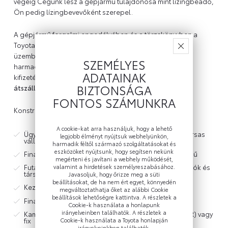
végéig Cégünk lesz a gépjármű tulajdonosa mint lízingbeadó,
Ön pedig lízingbevevőként szerepel.
A gépjármű forgalmi engedélyében és a törzskönyvben a
Toyota Pénzügyi Zrt. van feltüntetve tulajdonosként,
üzembentartóként pedig Ön vagy az Ön által megjelölt
SZEMÉLYES
harmadik fél szerepel. A futamidő végén, az összes díj
ADATAINAK
kifizetése után a
gépjármű tulajdonjoga automatikusan
BIZTONSÁGA
átszáll Önre
.
FONTOS SZÁMUNKRA
Konstrukció jellemzői
A cookie-kat arra használjuk, hogy a lehető
Ügyfelek: magánszemélyek, egyéni vállalkozók és társas
legjobb élményt nyújtsuk webhelyünkön,
vállalkozások
harmadik féltől származó szolgáltatásokat és
eszközöket nyújtsunk, hogy segítsen nekünk
Finanszírozható eszköz: személy- és haszongépjármű
megérteni és javítani a webhely működését,
valamint a hirdetések személyreszabásához.
Futamidő: 86 hónap vagy 96 hónap (egyéni vállalkozók és
társas vállalkozások esetén)
Javasoljuk, hogy őrizze meg a süti
beállításokat, de ha nem ért egyet, könnyedén
Kezdőrészlet: minimum 20%
megváltoztathatja őket az alábbi Cookie
beállítások lehetőségre kattintva. A részletek a
Finanszírozott összeg: minimum 800.000 Ft
Cookie-k használata a honlapunk
irányelveinben találhatók. A részletek a
Kamatozás: változó (irányadó kamatláb 1 havi BUBOR) vagy
Cookie-k használata a Toyota honlapján
fix
irányelveinkben találhatók.