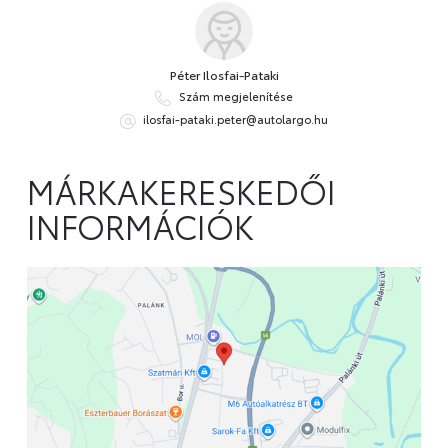
Péter Ilosfai-Pataki
Szám megjelenítése
ilosfai-pataki.peter@autolargo.hu
MÁRKAKERESKEDŐI
INFORMÁCIÓK