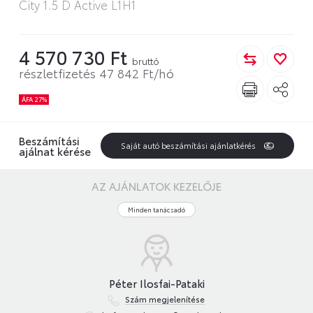
City 1.5 D Active L1H1
4 570 730 Ft
bruttó
részletfizetés 47 842 Ft/hó
ÁFA 27%
Beszámítási
Saját autó beszámítási ajánlatkérés
ajálnat kérése
AZ AJÁNLATOK KEZELŐJE
Minden tanácsadó
Péter Ilosfai-Pataki
Szám megjelenítése