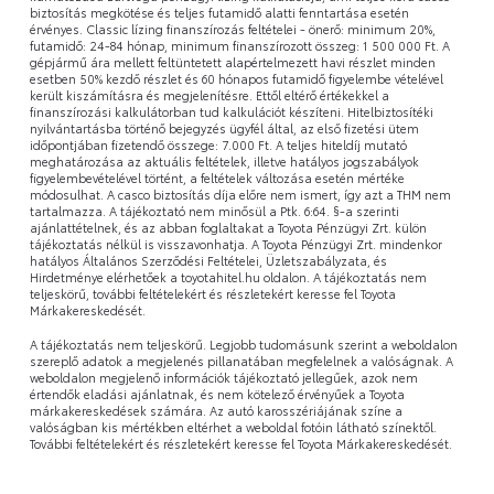
biztosítás megkötése és teljes futamidő alatti fenntartása esetén
érvényes. Classic lízing finanszírozás feltételei - önerő: minimum 20%,
futamidő: 24-84 hónap, minimum finanszírozott összeg: 1 500 000 Ft. A
gépjármű ára mellett feltüntetett alapértelmezett havi részlet minden
esetben 50% kezdő részlet és 60 hónapos futamidő figyelembe vételével
került kiszámításra és megjelenítésre. Ettől eltérő értékekkel a
finanszírozási kalkulátorban tud kalkulációt készíteni. Hitelbiztosítéki
nyilvántartásba történő bejegyzés ügyfél által, az első fizetési ütem
időpontjában fizetendő összege: 7.000 Ft. A teljes hiteldíj mutató
meghatározása az aktuális feltételek, illetve hatályos jogszabályok
figyelembevételével történt, a feltételek változása esetén mértéke
módosulhat. A casco biztosítás díja előre nem ismert, így azt a THM nem
tartalmazza. A tájékoztató nem minősül a Ptk. 6:64. §-a szerinti
ajánlattételnek, és az abban foglaltakat a Toyota Pénzügyi Zrt. külön
tájékoztatás nélkül is visszavonhatja. A Toyota Pénzügyi Zrt. mindenkor
hatályos Általános Szerződési Feltételei, Üzletszabályzata, és
Hirdetménye elérhetőek a toyotahitel.hu oldalon. A tájékoztatás nem
teljeskörű, további feltételekért és részletekért keresse fel Toyota
Márkakereskedését.
A tájékoztatás nem teljeskörű. Legjobb tudomásunk szerint a weboldalon
szereplő adatok a megjelenés pillanatában megfelelnek a valóságnak. A
weboldalon megjelenő információk tájékoztató jellegűek, azok nem
értendők eladási ajánlatnak, és nem kötelező érvényűek a Toyota
márkakereskedések számára. Az autó karosszériájának színe a
valóságban kis mértékben eltérhet a weboldal fotóin látható színektől.
További feltételekért és részletekért keresse fel Toyota Márkakereskedését.