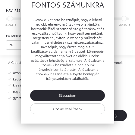
FONTOS SZÁMUNKRA
HAVI RÉSZLET
A cookie-kat arra használjuk, hogy a lehető
legjobb élményt nyújtsuk webhelyünkön,
38244 Ft
47842 Ft
57439 Ft
67037 Ft
76635 Ft
harmadik féltől származó szolgáltatásokat és
eszközöket nyújtsunk, hogy segítsen nekünk
FUTAMIDŐ (HÓNAP)
megérteni és javítani a webhely működését,
valamint a hirdetések személyreszabásához.
Javasoljuk, hogy őrizze meg a süti
beállításokat, de ha nem ért egyet, könnyedén
megváltoztathatja őket az alábbi Cookie
beállítások lehetőségre kattintva. A részletek a
A Classic lízing személyre szabható és kedvező kondíciókat kínál Önnek:
Cookie-k használata a honlapunk
irányelveinben találhatók. A részletek a
azonos kondíciók maximum 12 éves használt autókra
Cookie-k használata a Toyota honlapján
irányelveinkben találhatók.
kedvező THM 9,5%-tól
kiszámítható, forint alapú finanszírozás
rugalmas futamidő - 24 és 84 hónap között
Elfogadom
gyors hitelbírálat
Cookie beállítások
További részletek