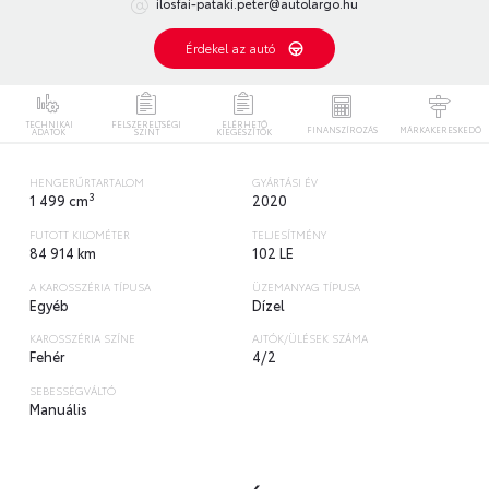
ilosfai-pataki.peter@autolargo.hu
Érdekel az autó
TECHNIKAI
FELSZERELTSÉGI
ELÉRHETŐ
FINANSZÍROZÁS
MÁRKAKERESKEDŐ
ADATOK
SZINT
KIEGÉSZÍTŐK
HENGERŰRTARTALOM
GYÁRTÁSI ÉV
3
1 499 cm
2020
FUTOTT KILOMÉTER
TELJESÍTMÉNY
84 914 km
102 LE
A KAROSSZÉRIA TÍPUSA
ÜZEMANYAG TÍPUSA
Egyéb
Dízel
KAROSSZÉRIA SZÍNE
AJTÓK/ÜLÉSEK SZÁMA
Fehér
4/2
SEBESSÉGVÁLTÓ
Manuális