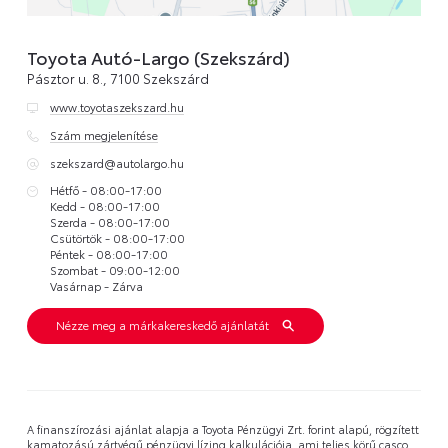
Toyota Autó-Largo (Szekszárd)
Pásztor u. 8., 7100 Szekszárd
www.toyotaszekszard.hu
Szám megjelenítése
szekszard@autolargo.hu
Hétfő - 08:00-17:00
Kedd - 08:00-17:00
Szerda - 08:00-17:00
Csütörtök - 08:00-17:00
Péntek - 08:00-17:00
Szombat - 09:00-12:00
Vasárnap - Zárva
Nézze meg a márkakereskedő ajánlatát
A finanszírozási ajánlat alapja a Toyota Pénzügyi Zrt. forint alapú, rögzített
kamatozású zártvégű pénzügyi lízing kalkulációja, ami teljes körű casco