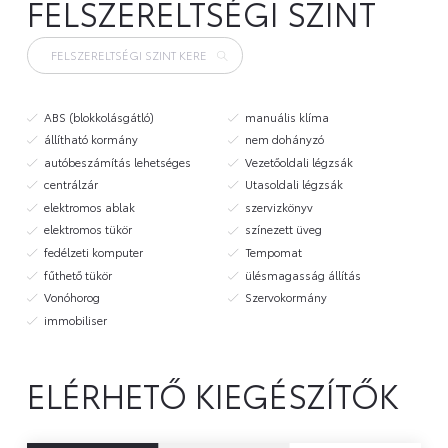
FELSZERELTSÉGI SZINT
ABS (blokkolásgátló)
manuális klíma
állítható kormány
nem dohányzó
autóbeszámítás lehetséges
Vezetőoldali légzsák
centrálzár
Utasoldali légzsák
elektromos ablak
szervizkönyv
elektromos tükör
színezett üveg
fedélzeti komputer
Tempomat
fűthető tükör
ülésmagasság állítás
Vonóhorog
Szervokormány
immobiliser
ELÉRHETŐ KIEGÉSZÍTŐK