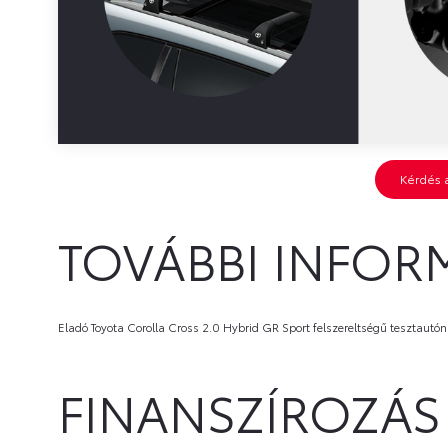
Kérdés 
TOVÁBBI INFOR
Eladó Toyota Corolla Cross 2.0 Hybrid GR Sport felszereltségű tesztaut
FINANSZÍROZÁS