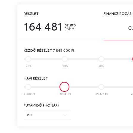
RÉSZLET
FINANSZÍROZÁS 
164 481
bruttó
Cl
Ft/hó
KEZDŐ RÉSZLET
7 845 000
Ft
20%
30%
40%
HAVI RÉSZLET
131556 Ft
164481 Ft
197407 Ft
2
FUTAMIDŐ (HÓNAP)