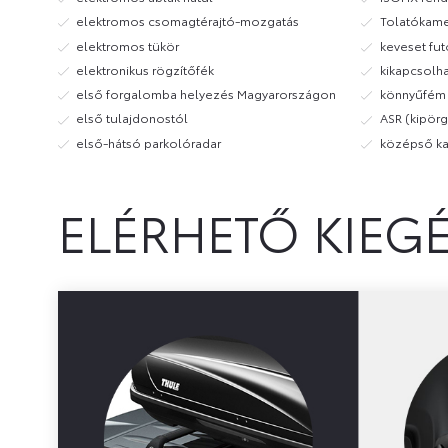
elektromos csomagtérajtó-mozgatás
Tolatókame
elektromos tükör
keveset fut
elektronikus rögzítőfék
kikapcsolh
első forgalomba helyezés Magyarországon
könnyűfém 
első tulajdonostól
ASR (kipör
első-hátsó parkolóradar
középső ka
ELÉRHETŐ KIEG