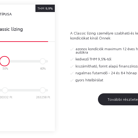
THM
9,9%
TÍPUSA
assic lízing
A Classic lízing személyre szabható és 
kondíciókat kínál Önnek:
azonos kondíciók maximum 12 éves h
autókra
kedvező THM 9,5%-tól
kiszámítható, forint alapú finanszíroz
50%
60%
rugalmas futamidő - 24 és 84 hónap 
gyors hitelbírálat
30332 Ft
263258 Ft
További részlete