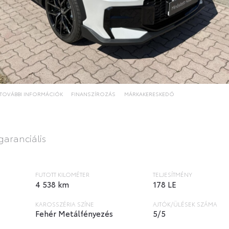
TOVÁBBI INFORMÁCIÓK
FINANSZÍROZÁS
MÁRKAKERESKEDŐ
garanciális
FUTOTT KILOMÉTER
TELJESÍTMÉNY
4 538 km
178 LE
KAROSSZÉRIA SZÍNE
AJTÓK/ÜLÉSEK SZÁMA
Fehér Metálfényezés
5/5