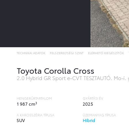
TECHNIKAI ADATOK
FELSZERELTSÉGI SZINT
ELÉRHETŐ KIEGÉSZÍTŐK
Toyota Corolla Cross
2.0 Hybrid GR Sport e-CVT TESZTAUTÓ. Mo-i. 
HENGERŰRTARTALOM
GYÁRTÁSI ÉV
3
1 987 cm
2025
A KAROSSZÉRIA TÍPUSA
ÜZEMANYAG TÍPUSA
SUV
Hibrid