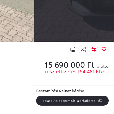
15 690 000 Ft
bruttó
részletfizetés 164 481 Ft/hó
Beszámítási ajálnat kérése
Saját autó beszámítási ajánlatkérés