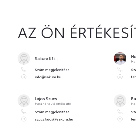
AZ ÖN ÉRTÉKES
No
Sakura Kft. .
Has
Szám megjelenítése
Sz
info@sakura.hu
fa
Lajos Szücs
Ba
Használtautó értékesítő
Has
Szám megjelenítése
Sz
szucs.lajos@sakura.hu
le