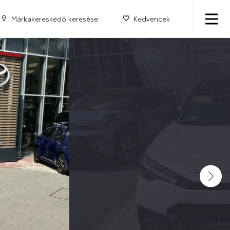
Márkakereskedő keresése
Kedvencek