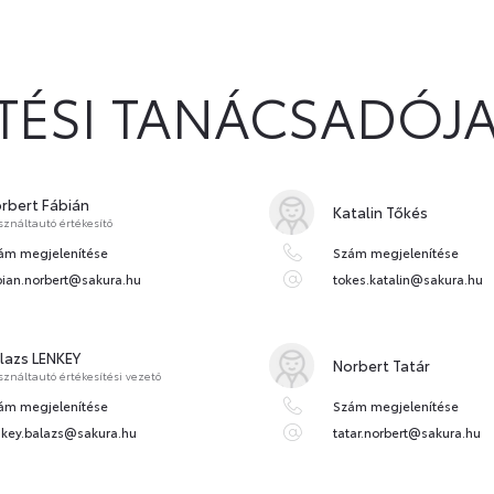
ÍTÉSI TANÁCSADÓJ
rbert Fábián
Katalin Tőkés
ználtautó értékesítő
ám megjelenítése
Szám megjelenítése
bian.norbert@sakura.hu
tokes.katalin@sakura.hu
lazs LENKEY
Norbert Tatár
ználtautó értékesítési vezető
ám megjelenítése
Szám megjelenítése
nkey.balazs@sakura.hu
tatar.norbert@sakura.hu