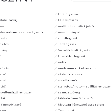
r
LED fényszóró
tabilizátor)
MP3 lejátszás
ens
multifunkcionális kijelző
tes automata sebességváltó
nem dohányzó
gzsák
oldallégzsák
ő ülés
Térdlégzsák
rmány
Vezetőoldali légzsák
ör
Utasoldali légzsák
rádió
m futás
rendszeresen karbantartott
kozó
sávtartó rendszer
kozó
sportfutómű
áció)
start-stop/motormegállító rendszer
-ellenőrző rendszer
színezett üveg
mlák
tábla-felismerő funkció
ó (immobiliser)
távolsági fényszóró asszisztens
szer
Tempomat