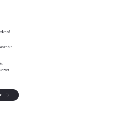
kedvező
asznált
ás
között
k