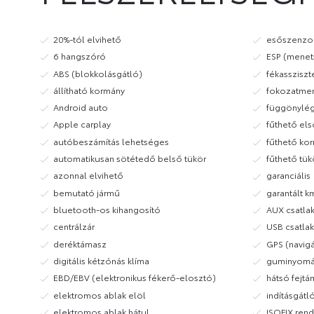
20%-tól elvihető
esőszenzo
6 hangszóró
ESP (menets
ABS (blokkolásgátló)
fékassziszt
állítható kormány
fokozatmen
Android auto
függönylé
Apple carplay
fűthető els
autóbeszámítás lehetséges
fűthető ko
automatikusan sötétedő belső tükör
fűthető tük
azonnal elvihető
garanciális
bemutató jármű
garantált k
bluetooth-os kihangosító
AUX csatla
centrálzár
USB csatla
deréktámasz
GPS (navig
digitális kétzónás klíma
guminyomás
EBD/EBV (elektronikus fékerő-elosztó)
hátsó fejtá
elektromos ablak elöl
indításgátl
elektromos ablak hátul
ISOFIX rend