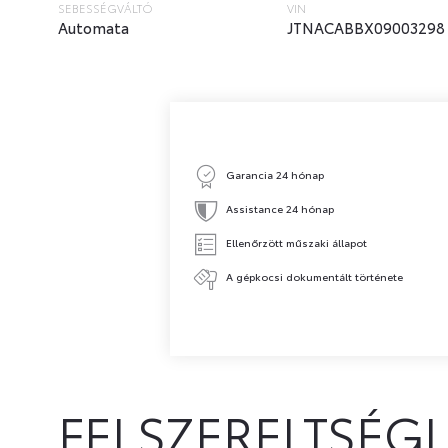
SEBESSÉGVÁLTÓ
VIN
Automata
JTNACABBX09003298
Garancia 24 hónap
Assistance 24 hónap
Ellenőrzött műszaki állapot
A gépkocsi dokumentált története
FELSZERELTSÉGI