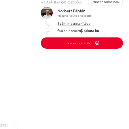
Minden tanácsadó
AZ AJÁNLATOK KEZELŐJE
Norbert Fábián
Használtautó értékesítő
Szám megjelenítése
fabian.norbert@sakura.hu
Érdekel az autó