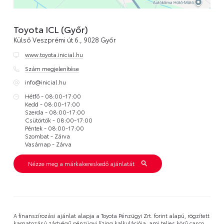
Toyota ICL (Győr)
Külső Veszprémi út 6., 9028 Győr
www.toyota.inicial.hu
Szám megjelenítése
info@inicial.hu
Hétfő - 08:00-17:00
Kedd - 08:00-17:00
Szerda - 08:00-17:00
Csütörtök - 08:00-17:00
Péntek - 08:00-17:00
Szombat - Zárva
Vasárnap - Zárva
Nézze meg a márkakereskedő ajánlatát
A finanszírozási ajánlat alapja a Toyota Pénzügyi Zrt. forint alapú, rögzített
kamatozású zártvégű pénzügyi lízing kalkulációja, ami teljes körű casco