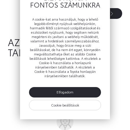
FONTOS SZÁMUNKRA
További részletek
A cookie-kat arra használjuk, hogy a lehető
legjobb élményt nyújtsuk webhelyünkön,
harmadik féltől származó szolgáltatásokat és
eszközöket nyújtsunk, hogy segítsen nekünk
megérteni és javítani a webhely működését,
AZ ÖN ÉRTÉKESÍTÉSI
valamint a hirdetések személyreszabásához.
Javasoljuk, hogy őrizze meg a süti
TANÁCSADÓJA
beállításokat, de ha nem ért egyet, könnyedén
megváltoztathatja őket az alábbi Cookie
beállítások lehetőségre kattintva. A részletek a
Cookie-k használata a honlapunk
irányelveinben találhatók. A részletek a
Cookie-k használata a Toyota honlapján
irányelveinkben találhatók.
Iniciál Autóház Kft. .
Elfogadom
Szám megjelenítése
ertekesites.gyor@inicial.hu
Cookie beállítások