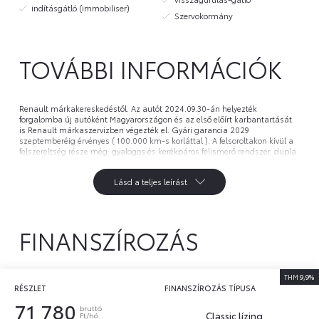
indításgátló (immobiliser)
Szervokormány
TOVÁBBI INFORMÁCIÓK
Renault márkakereskedéstől. Az autót 2024.09.30-án helyezték 
forgalomba új autóként Magyarországon és az első előírt karbantartását 
is Renault márkaszervizben végezték el. Gyári garancia 2029 
szeptemberéig érvényes ( 100.000 km-s korláttal ). A felsoroltakon kívül a 
felszereltség része még: gyalogos és kerékpáros felismerő rendszer, dupla 
csomagtérpadló, Full Led fényszórók, bicolour metálfényezés, ISOFIX az 
jobb első ülésnél stb. A hirdetett árban a nyári mellett téli gumi szettet is 
Lásd a teljes leírást
adunk az autóhoz alufelnire szerelve valamint elvégezzük a második éves 
karbantartást is. Alvázszám: VF1RJB00273455777
FINANSZÍROZÁS
THM
9,9%
RÉSZLET
FINANSZÍROZÁS TÍPUSA
71 780
bruttó
Classic lízing
Ft/hó