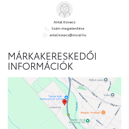
Antal Kovacs
Szám megjelenítése
antal.kovacs@inicial.hu
MÁRKAKERESKEDŐI
INFORMÁCIÓK