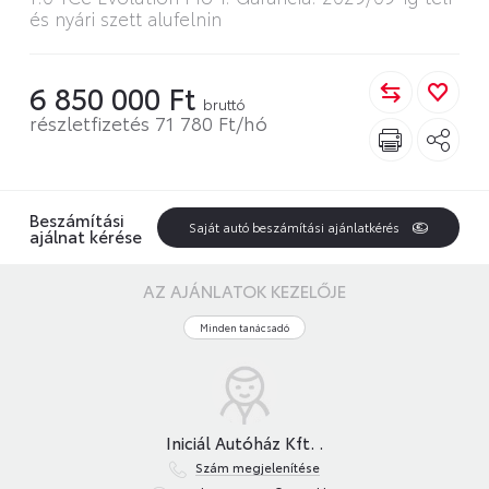
és nyári szett alufelnin
6 850 000 Ft
bruttó
részletfizetés 71 780 Ft/hó
Beszámítási
Saját autó beszámítási ajánlatkérés
ajálnat kérése
AZ AJÁNLATOK KEZELŐJE
Minden tanácsadó
Iniciál Autóház Kft. .
Szám megjelenítése