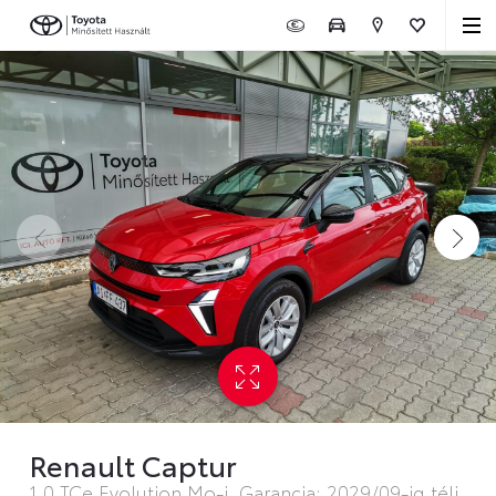
Renault Captur
1.0 TCe Evolution Mo-i. Garancia: 2029/09-ig téli