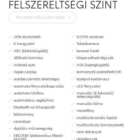
FELSZERELTSÉGI SZINT
20%-tól elvihető
ISOFIX rendszer
6 hangszóró
Tolatókamera
ABS (blokkolásgátló)
keveset futott
állítható kormány
kikapcsolható légzsák
Android auto
ASR (kipörgésgátló)
Apple carplay
kormányról vezérelhető hifi
autóbeszámítás lehetséges
középső kartámasz
automata fényszórókapcsolás
LED fényszóró
automata távfény
manuális (6 fokozatú)
sebességváltó
automatikus segélyhívó
manuális klíma
bluetooth-os kihangosító
menetfény
bőrkormány
multifunkcionális kijelző
centrálzár
multifunkciós kormánykerék
digitális műszeregység
nem dohányzó
EBD/EBV (elektronikus fékerő-
elosztó)
oldallégzsák