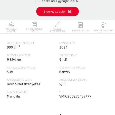
ertekesites.gyor@inicial.hu
Érdekel az autó
TECHNIKAI
FELSZERELTSÉGI
TOVÁBBI
FINANSZÍROZÁS
MÁRKAKERESKEDŐ
ADATOK
SZINT
INFORMÁCIÓK
HENGERŰRTARTALOM
GYÁRTÁSI ÉV
3
999 cm
2024
FUTOTT KILOMÉTER
TELJESÍTMÉNY
9 894 km
91 LE
A KAROSSZÉRIA TÍPUSA
ÜZEMANYAG TÍPUSA
SUV
Benzin
KAROSSZÉRIA SZÍNE
AJTÓK/ÜLÉSEK SZÁMA
Bordó Metálfényezés
5/5
SEBESSÉGVÁLTÓ
VIN
Manuális
VF1RJB00273455777