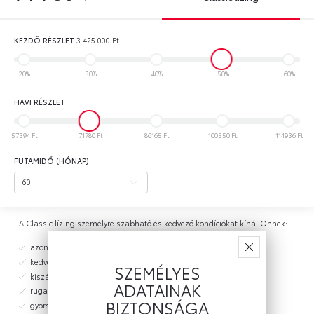
KEZDŐ RÉSZLET
3 425 000
Ft
20%
30%
40%
50%
60%
HAVI RÉSZLET
57394 Ft
71780 Ft
86165 Ft
100550 Ft
114936 Ft
FUTAMIDŐ (HÓNAP)
A Classic lízing személyre szabható és kedvező kondíciókat kínál Önnek:
azonos kondíciók maximum 12 éves használt autókra
kedvező THM 9,5%-tól
SZEMÉLYES
kiszámítható, forint alapú finanszírozás
ADATAINAK
rugalmas futamidő - 24 és 84 hónap között
BIZTONSÁGA
gyors hitelbírálat