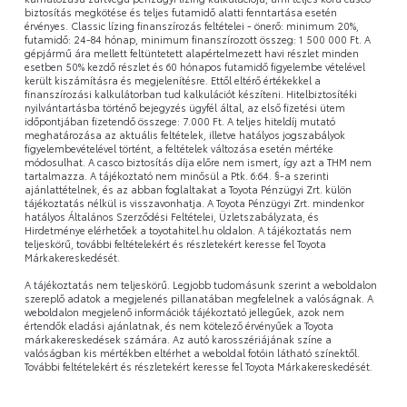
biztosítás megkötése és teljes futamidő alatti fenntartása esetén
érvényes. Classic lízing finanszírozás feltételei - önerő: minimum 20%,
futamidő: 24-84 hónap, minimum finanszírozott összeg: 1 500 000 Ft. A
gépjármű ára mellett feltüntetett alapértelmezett havi részlet minden
esetben 50% kezdő részlet és 60 hónapos futamidő figyelembe vételével
került kiszámításra és megjelenítésre. Ettől eltérő értékekkel a
finanszírozási kalkulátorban tud kalkulációt készíteni. Hitelbiztosítéki
nyilvántartásba történő bejegyzés ügyfél által, az első fizetési ütem
időpontjában fizetendő összege: 7.000 Ft. A teljes hiteldíj mutató
meghatározása az aktuális feltételek, illetve hatályos jogszabályok
figyelembevételével történt, a feltételek változása esetén mértéke
módosulhat. A casco biztosítás díja előre nem ismert, így azt a THM nem
tartalmazza. A tájékoztató nem minősül a Ptk. 6:64. §-a szerinti
ajánlattételnek, és az abban foglaltakat a Toyota Pénzügyi Zrt. külön
tájékoztatás nélkül is visszavonhatja. A Toyota Pénzügyi Zrt. mindenkor
hatályos Általános Szerződési Feltételei, Üzletszabályzata, és
Hirdetménye elérhetőek a toyotahitel.hu oldalon. A tájékoztatás nem
teljeskörű, további feltételekért és részletekért keresse fel Toyota
Márkakereskedését.
A tájékoztatás nem teljeskörű. Legjobb tudomásunk szerint a weboldalon
szereplő adatok a megjelenés pillanatában megfelelnek a valóságnak. A
weboldalon megjelenő információk tájékoztató jellegűek, azok nem
értendők eladási ajánlatnak, és nem kötelező érvényűek a Toyota
márkakereskedések számára. Az autó karosszériájának színe a
valóságban kis mértékben eltérhet a weboldal fotóin látható színektől.
További feltételekért és részletekért keresse fel Toyota Márkakereskedését.