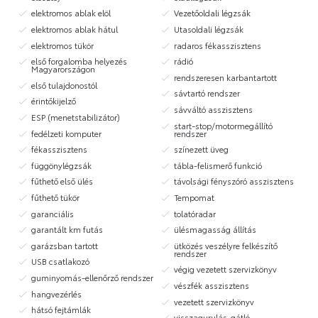
elektromos ablak elöl
Vezetőoldali légzsák
elektromos ablak hátul
Utasoldali légzsák
elektromos tükör
radaros fékasszisztens
első forgalomba helyezés
rádió
Magyarországon
rendszeresen karbantartott
első tulajdonostól
sávtartó rendszer
érintőkijelző
sávváltó asszisztens
ESP (menetstabilizátor)
start-stop/motormegállító
fedélzeti komputer
rendszer
fékasszisztens
színezett üveg
függönylégzsák
tábla-felismerő funkció
fűthető első ülés
távolsági fényszóró asszisztens
fűthető tükör
Tempomat
garanciális
tolatóradar
garantált km futás
ülésmagasság állítás
garázsban tartott
ütközés veszélyre felkészítő
rendszer
USB csatlakozó
végig vezetett szervizkönyv
guminyomás-ellenőrző rendszer
vészfék asszisztens
hangvezérlés
vezetett szervizkönyv
hátsó fejtámlák
visszagurulás-gátló